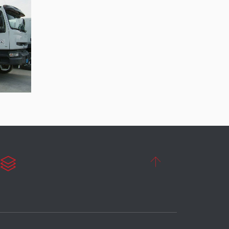


ا