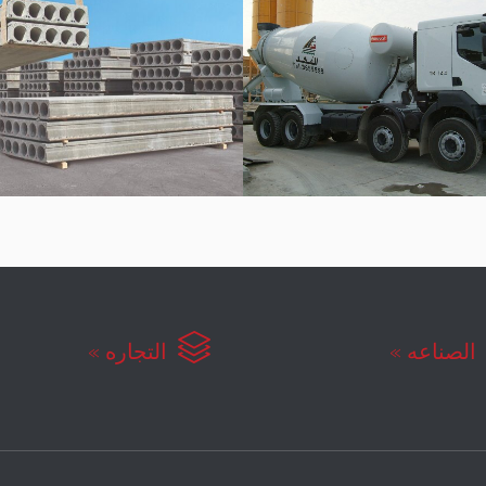

لصناعه »
التجاره »