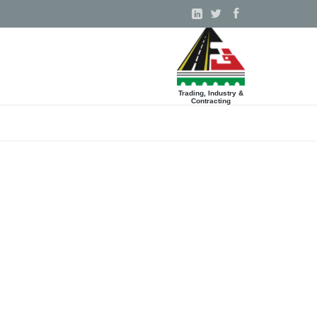



Trading, Industry &
Contracting