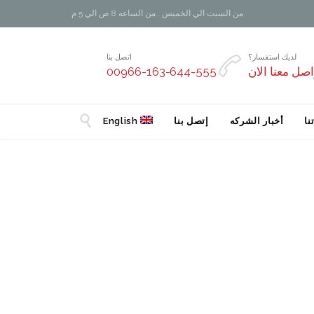
من السبت الي الخميس . من الساعه 8 ص الي 5 م
لديك استفسار؟
اتصل بنا

اصل معنا الان
00966-163-644-555

نا
أخبار الشركه
إتصل بنا
English